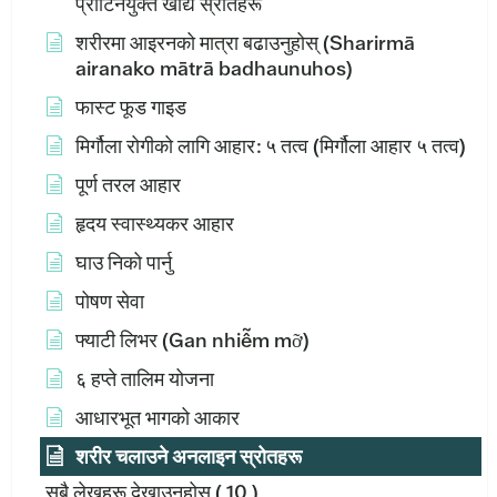
प्रोटिनयुक्त खाद्य स्रोतहरू
शरीरमा आइरनको मात्रा बढाउनुहोस् (Sharirmā
airanako mātrā badhaunuhos)
फास्ट फूड गाइड
मिर्गौला रोगीको लागि आहार: ५ तत्व (मिर्गौला आहार ५ तत्व)
पूर्ण तरल आहार
हृदय स्वास्थ्यकर आहार
घाउ निको पार्नु
पोषण सेवा
फ्याटी लिभर (Gan nhiễm mỡ)
६ हप्ते तालिम योजना
आधारभूत भागको आकार
शरीर चलाउने अनलाइन स्रोतहरू
सबै लेखहरू देखाउनुहोस्
( 10 )