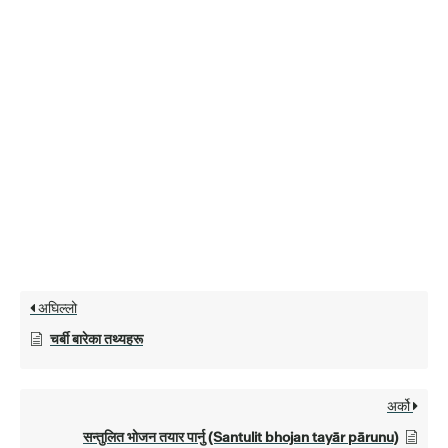
अघिल्लो
चर्बी बारेका तथ्यहरू
अर्को
सन्तुलित भोजन तयार पार्नु (Santulit bhojan tayār pārunu)