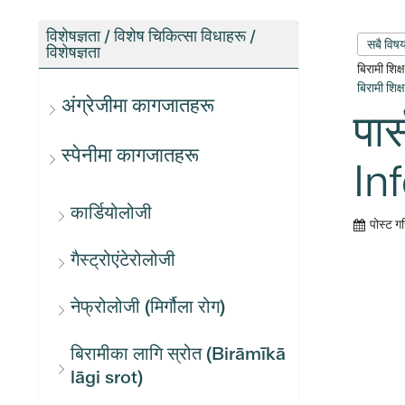
विशेषज्ञता / विशेष चिकित्सा विधाहरू /
सबै विष
विशेषज्ञता
बिरामी शिक
बिरामी शिक
अंग्रेजीमा कागजातहरू
पा
स्पेनीमा कागजातहरू
In
कार्डियोलोजी
पोस्ट ग
गैस्ट्रोएंटेरोलोजी
नेफ्रोलोजी (मिर्गौला रोग)
बिरामीका लागि स्रोत (Birāmīkā
lāgi srot)