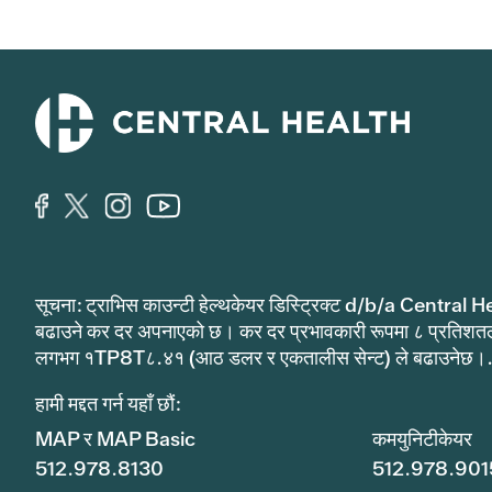
सूचना: ट्राभिस काउन्टी हेल्थकेयर डिस्ट्रिक्ट d/b/a Central He
बढाउने कर दर अपनाएको छ। कर दर प्रभावकारी रूपमा ८ प्रतिशत
लगभग १TP8T८.४१ (आठ डलर र एकतालीस सेन्ट) ले बढाउनेछ।
हामी मद्दत गर्न यहाँ छौं:
MAP र MAP Basic
कमयुनिटीकेयर
512.978.8130
512.978.901