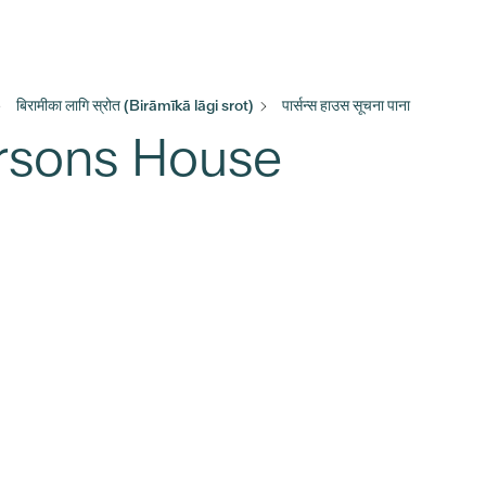
बिरामीका लागि स्रोत (Birāmīkā lāgi srot)
पार्सन्स हाउस सूचना पाना
(Parsons House