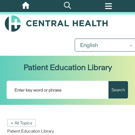
Skip
to
main
content
English
Patient Education Library
Search
< All Topics
Patient Education Library