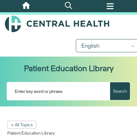
Skip
to
main
content
English
Patient Education Library
Search
< All Topics
Patient Education Library