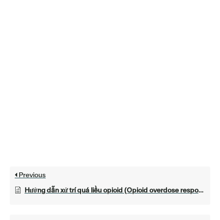
Previous
Hướng dẫn xử trí quá liều opioid (Opioid overdose response instructions)