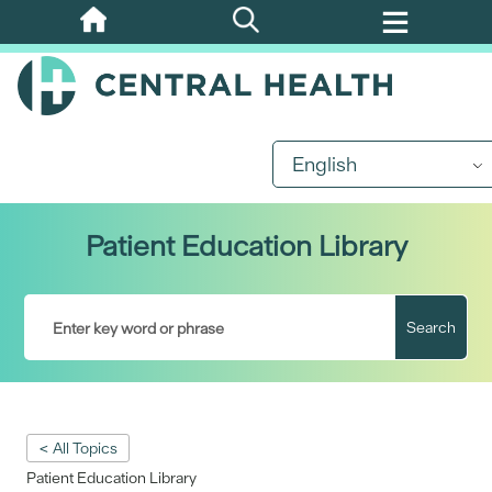
Skip
to
main
content
English
Patient Education Library
Search
< All Topics
Patient Education Library