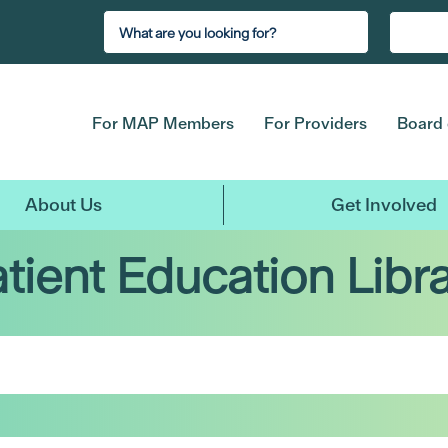
For MAP Members
For Providers
Board 
About Us
Get Involved
tient Education Libr