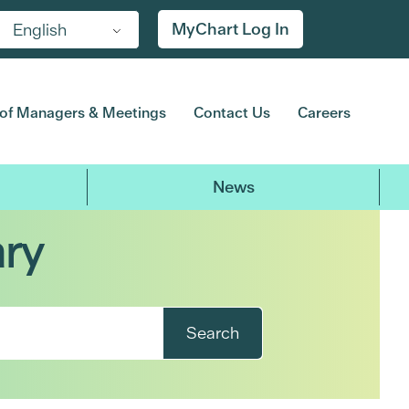
MyChart Log In
English
of Managers & Meetings
Contact Us
Careers
News
ary
Search