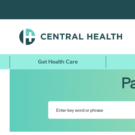
Skip
to
main
content
Get Health Care
Pa