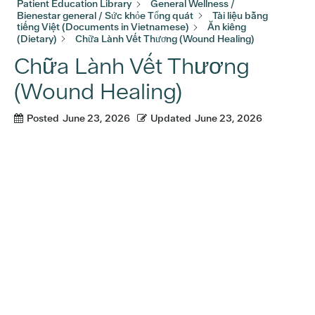
Patient Education Library
General Wellness /
Bienestar general / Sức khỏe Tổng quát
Tài liệu bằng
tiếng Việt (Documents in Vietnamese)
Ăn kiêng
(Dietary)
Chữa Lành Vết Thương (Wound Healing)
Chữa Lành Vết Thương
(Wound Healing)
Posted
June 23, 2026
Updated
June 23, 2026