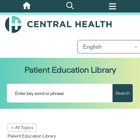
Skip
to
main
content
English
Patient Education Library
Search
< All Topics
Patient Education Library