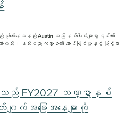
န်
ပုံဖော်နေသနည်း Austin သည် နှစ်ပေါင်းများစွာ ၎င်း၏
။ သို့သော်လည်း၊ နည်းပညာ ကဏ္ဍ၏ အောင်မြင်မှုနှင့် မြင့်မား
ွဲ့သည် FY2027 ဘဏ္ဍာနှစ်
်ဂျက်အခြေအနေများကို