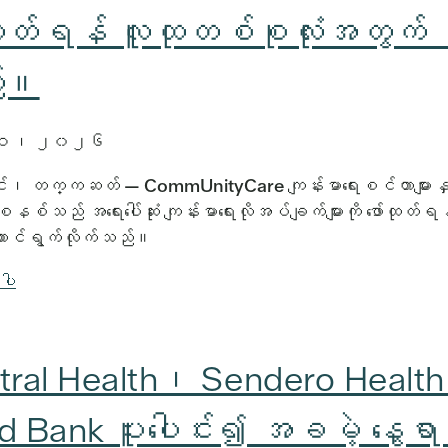
်ထုတ်ရန် လူထုတစ်စုလုံးအတွက် 
်။
 ၁၁၊ ၂၀၂၆
်၊ တက္ကဆတ် — CommUnityCare ကျန်းမာရေးစင်တာများနှင့
နစ်သည် အရေးပေါ်ဆုံး ကျန်းမာရေးလိုအပ်ချက်များကို ဖော်ထုတ်ရန
ာင်ရွက်လိုက်သည်။
်ပါ
tral Health၊ Sendero Health 
 Bank ပူးပေါင်း၍ အခမဲ့ နွေရာ