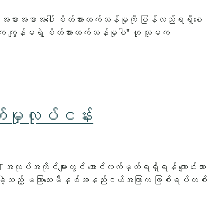
့် အစားအစာအပေါ် စိတ်အားထက်သန်မှုကို ပြန်လည်ရရှိစေ
ါက ကျွန်မရဲ့ စိတ်အားထက်သန်မှုပါ" ဟု သူမက
က်မှုလုပ်ငန်း
အလုပ်အကိုင်များတွင် အောင်လက်မှတ်ရရှိရန် ကျောင်းသား
ဲပစ်ခဲ့သည့် မကြာသေးမီနှစ်အနည်းငယ်အကြာက ဖြစ်ရပ်တစ်