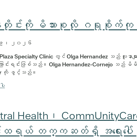
တိုင်းကို မိသားစုလို ဂရုစိုက
 ၁၉၊ ၂၀၂၆
Plaza Specialty Clinic တွင် Olga Hernandez သည် လူနာများ မ
ောင်းရင်းဖြစ်သည်။ Olga Hernandez-Cornejo သည် မိမိ
 ကို ဖွင့်သည်။
်ပါ
tral Health၊ CommUnityCare 
ရယ် တက္ကဆတ်ရှိ အရေးပေါ်ဆုံး 