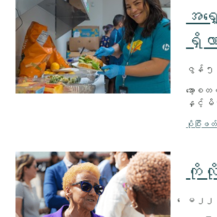
အရှ
ရှိ
ဇွန် 
အော့စတင
နှင့် မိ
ပိုပြီးဖတ
ကို
ေမ ၂၂