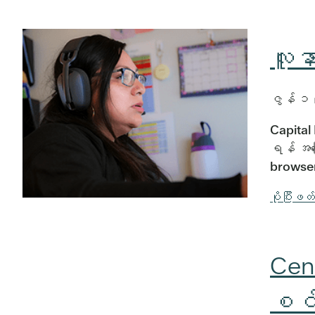
လူနာ
ဇွန်
Capital 
ရန် အကြ
browser
ပိုပြီးဖတ
Cen
စင်ထ