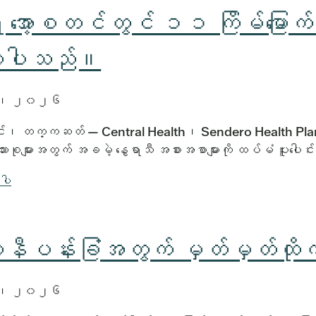
ေ့ အော့စတင်တွင် ၁၁ ကြိမ်မြော
လာပါသည်။
၅၊ ၂၀၂၆
်၊ တက္ကဆတ် — Central Health၊ Sendero Health Plans န
သားစုများအတွက် အခမဲ့ နွေရာသီ အစားအစာများကို ထပ်မံ ပူးပေါင်း
်ပါ
လိုနီပန်းခြံအတွက် မှတ်မှတ်ထ
၊​ ၂၀၂၆