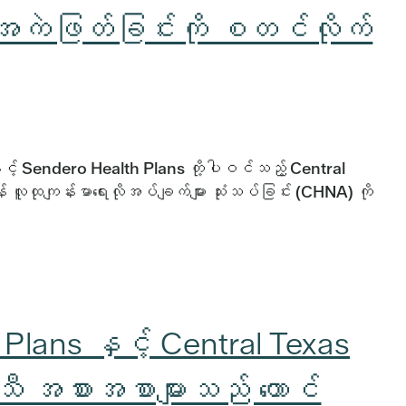
အကဲဖြတ်ခြင်းကို စတင်လိုက်
် Sendero Health Plans တို့ပါဝင်သည့် Central
် လူထုကျန်းမာရေးလိုအပ်ချက်များ သုံးသပ်ခြင်း (CHNA) ကို
Plans နှင့် Central Texas
သီ အစားအစာများသည် တောင်