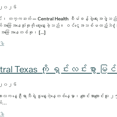
 ၂၀၂၆
်၊ တက္ကဆတ် — Central Health စီမံခန့်ခွဲရေးအဖွဲ့သည
အခြေအနေသုံးခုကို ဆွေးနွေးခဲ့သည်။ ဝင်ငွေအသစ်မထည့်ဘဲ (အ
်) အခြေအနေတစ်ခု၊ […]
်ပါ
ral Texas ကို ရှင်းလင်းစွာ မြ
 ၂၀၂၆
လက နွေဦးရာသီရဲ့ ပူနွေးတဲ့နေ့တစ်နေ့မှာ၊ ကျောင်းသားကျောင်း
...
်ပါ