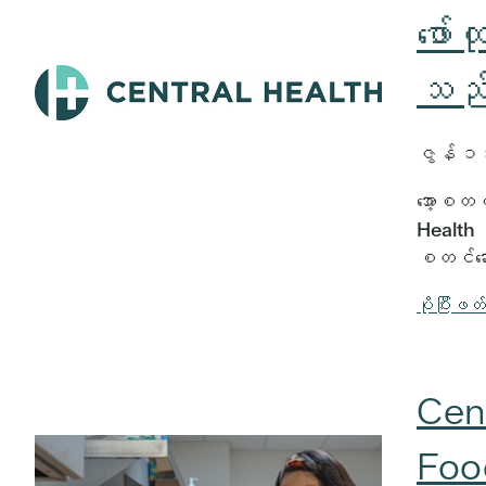
ဖော
သည
ဇွန်
အော့စတင
Health စ
စတင်ဆေ
ပိုပြီးဖတ
Cen
Food