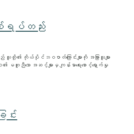
စ်ရပ်တည်း
ူတို့၏ ကိုယ်ပိုင်ဘဝဇာတ်ကြောင်းများကို အခြားသူများ
မတူညီသော အဆင့်များမှ ကျန်းမာရေးစောင့်ရှောက်မှု
ြင်း