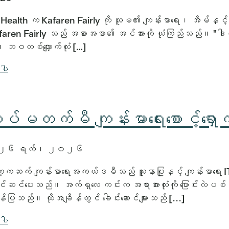
 Health က Kafaren Fairly ကို သူမ၏ ကျန်းမာရေး၊ အိမ်နှင
Kafaren Fairly သည် အစားအစာ၏ အင်အားကို ယုံကြည်သည်။ "ဒ
 ဘဝတစ်လျှောက်လုံး […]
်ပါ
ိပ်မတက်မီ ကျန်းမာရေးစောင့်ရှော
 ၂၆ ရက်၊ ၂၀၂၆
ကဆက် ကျန်းမာရေးအကယ်ဒမီသည် သူနာပြုနှင့် ကျန်းမာရေး IT 
 ပြင်ဆင်ပေးသည်။ အက်ရှလေ ကင်းက အရာအားလုံးကို ပြောင်းလ
ှန်ပြသည်။ ထိုအချိန်တွင် ခေါင်းဆောင်များသည် [...]
်ပါ