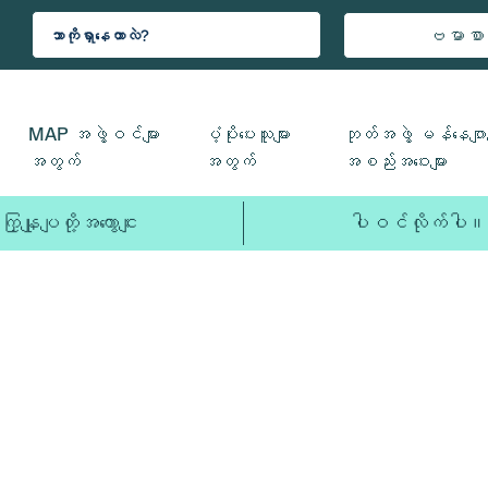
ဗမာစာ
MAP အဖွဲ့ဝင်များ
ပံ့ပိုးပေးသူများ
ဘုတ်အဖွဲ့ မန်နေဂျာမ
အတွက်
အတွက်
အစည်းအဝေးများ
ကြှနျုပျတို့အကွောငျး
ပါဝင်လိုက်ပါ။