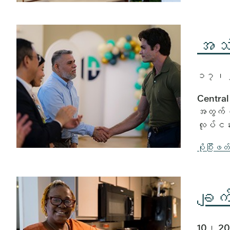
အသံ
၁၇၊
Central 
အတွက် တ
လုပ်ငန
ပိုပြီးဖတ
ချက
10၊ 2