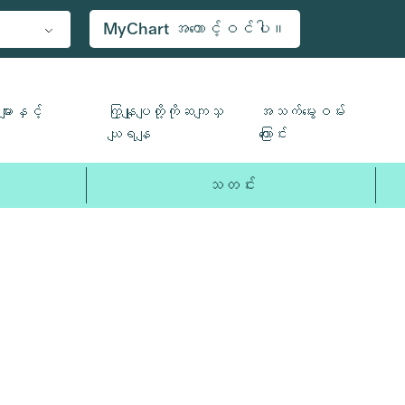
MyChart အကောင့်ဝင်ပါ။
ျားနှင့်
ကြှနျုပျတို့ကိုဆကျသှ
အသက်မွေးဝမ်း
ယျရနျ
ကြောင်း
သတင်း