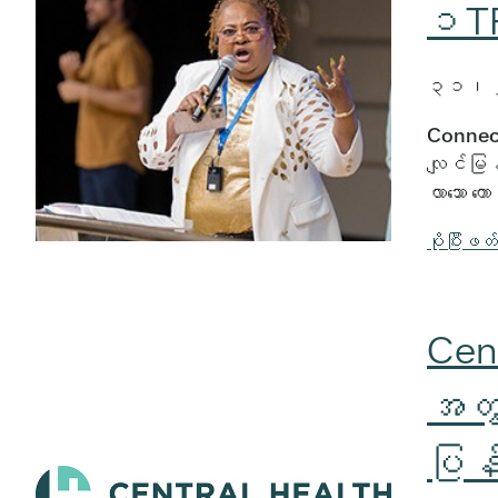
၁TP8
၃၁၊
Connecte
လျင်မြန်
လာသော ကေ
ပိုပြီးဖတ
Cen
အတွက
ပြန