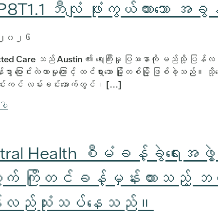
T1.1 ဘီလျံ ဖုံးကွယ်ထားသော အခွ
 ၂၀၂၆
d Care သည် Austin ၏ ဈေးကြီးမှု ပြဿနာကို မည်သို့ ပြန်လည် 
စွာ ပြောင်းလဲလာမှုကြောင့် ထင်ရှားသော မြို့တစ်မြို့ ဖြစ်ခဲ့သည်
ာင်းကင် လမ်းခင်းအောက်တွင်၊ [...]
်ပါ
tral Health စီမံခန့်ခွဲရေးအဖ
် ကြိုတင်ခန့်မှန်းထားသည့် ဘတ
်လည်သုံးသပ်နေသည်။