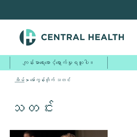
အဓိက
အကြောင်းအရာ
သို့
ကျော်သွား
ပါ။
ကျန်းမာရေးစောင့်ရှောက်မှုရယူပါ။
အိမ်
> မော်ကွန်းတိုက် သတင်း
သတင်း