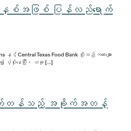
က်နှစ်အဖြစ် ပြန်လည်ရောက်
ှင့် Central Texas Food Bank တို့သည် ကလေးများ
၍ ပံ့ပိုးနေပြီး၊ ယခု […]
ိုက်တန်သည့် အခိုက်အတန့်