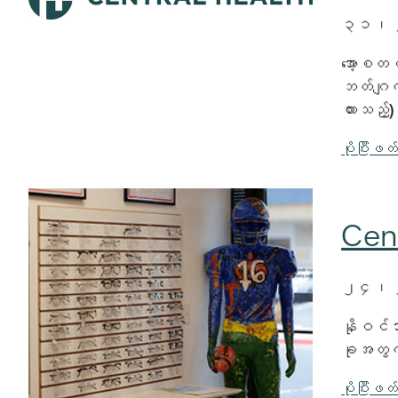
၃၁၊
အော့စတင
ဘတ်ဂျက်
ထားသည့
ပိုပြီးဖတ
Cent
၂၄၊
နိုဝင်ဘာ
ခုအတွက်
ပိုပြီးဖတ