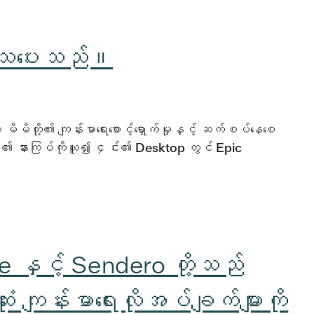
်ကုသပေးသည်။
ိမိတို့၏ ကျန်းမာရေးစောင့်ရှောက်မှုနှင့် ဆက်စပ်နေစေ
၏ နားကြပ်ကိုယူ၍ ၄င်း၏ Desktop တွင် Epic
နှင့် Sendero တို့သည်
ကျန်းမာရေးလိုအပ်ချက်များကို