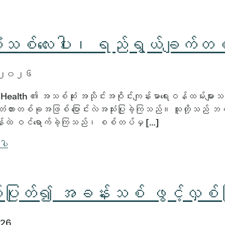
သစ်လေးပါး၊ ရည်ရွယ်ချက်တ
 ၂၀၂၆
Health ၏ အသစ်ဆုံး အသိုင်းအဝိုင်းကျန်းမာရေးဝန်ထမ်းများသည် သ
ံတားတစ်ခုအဖြစ် ပြောင်းလဲအသုံးပြုခဲ့ကြသည်။ သူတို့သည် ဘဝ၏ 
်းထဲ ဝင်ရောက်ခဲ့ကြသည်၊ စစ်တပ်မှ […]
်ပါ
်ပြုတ်၍ အခန်းသစ် ဖွင့်လှစ်ခ
026