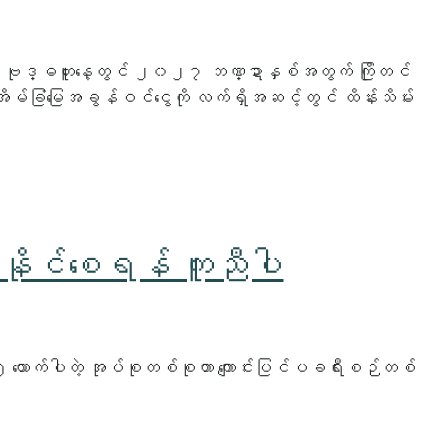
် ဗုဒ္ဓဟူးနေ့တွင် ၂၀၂၇ ဘဏ္ဍာနှစ်အတွက် ကြိုတင်
ိမ်ခြံမြေအခွန်ဝင်ငွေကို လက်ရှိအဆင့်တွင် ထိန်းသိမ်း
င်နိုင်စေရန် ကူညီပါ
သူ ၂၅ ယောက်ပါတဲ့ အုပ်စုတစ်စုဟာ ကျောင်းပြင်ပခရီးစဉ်တစ်