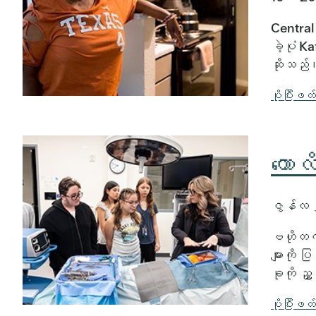
Central
ခဲ့ပုံ 
ဆိုသည်။
ပိုပြီးဖတ
ကောလ
ဇွန်လ
ဗဟိုတက္
များကို
ခုကို ညွ
ပိုပြီးဖတ