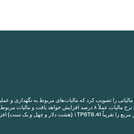
الیاتی را تصویب کرد که مالیات‌های مربوط به نگهداری و عملی
را نسبت به نرخ مالیات سال گذشته افزایش می‌دهد. این نرخ مالیات عملاً ۸ درصد افزایش خواهد یافت و مالیات مر
نگهداری و عملیات یک خانه با متراژ ۱TP8T100,000 متر مربع را تقریباً ۱TP8T8.41 (هشت دلار و چهل و ی