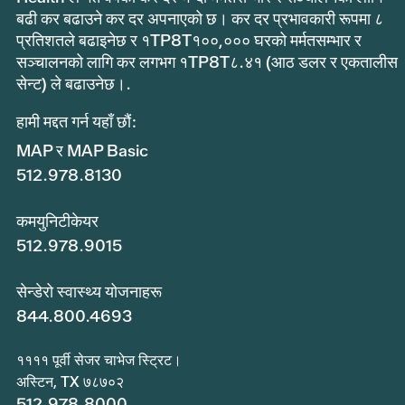
बढी कर बढाउने कर दर अपनाएको छ। कर दर प्रभावकारी रूपमा ८
प्रतिशतले बढाइनेछ र १TP8T१००,००० घरको मर्मतसम्भार र
सञ्चालनको लागि कर लगभग १TP8T८.४१ (आठ डलर र एकतालीस
सेन्ट) ले बढाउनेछ।.
हामी मद्दत गर्न यहाँ छौं:
MAP र MAP Basic
512.978.8130
कमयुनिटीकेयर
512.978.9015
सेन्डेरो स्वास्थ्य योजनाहरू
844.800.4693
११११ पूर्वी सेजर चाभेज स्ट्रिट।
अस्टिन, TX ७८७०२
512.978.8000