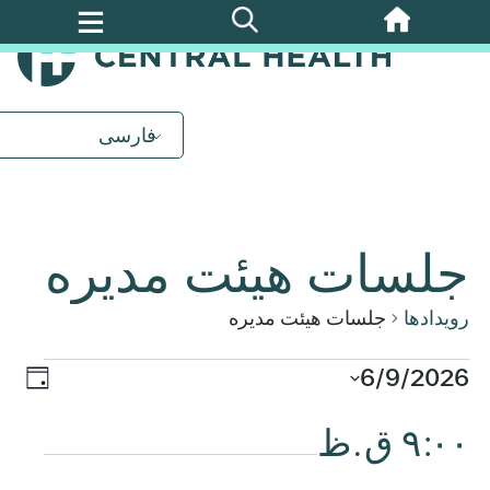
پرش
به
محتوای
اصلی
فارسی
جلسات هیئت مدیره
رویدادها
جلسات هیئت مدیره
روید
6/9/2026
رویدادها
ناوب
روز
ews
تاریخ
برای
۹:۰۰ ق.ظ
نماه
را
tion
انتخاب
کنید.