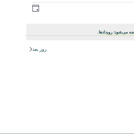
رویداد
ناوبری
روز
Views
نماها
Navigation
ه می‌شود: رویدادها
.
روز بعد