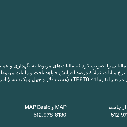
الیاتی را تصویب کرد که مالیات‌های مربوط به نگهداری و عملی
را نسبت به نرخ مالیات سال گذشته افزایش می‌دهد. این نرخ مالیات عملاً ۸ درصد افزایش خواهد یافت و مالیات مر
نگهداری و عملیات یک خانه با متراژ ۱TP8T100,000 متر مربع را تقریباً ۱TP8T8.41 (هشت دلار و چهل و ی
ز جامعه
MAP و MAP Basic
512.978.8130
512.9