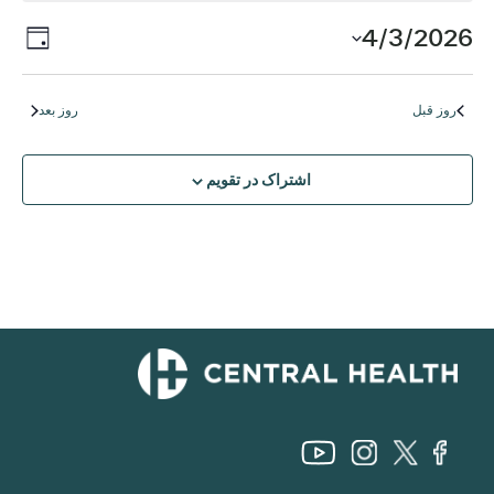
برای
روید
4/3/2026
ناوب
روز
آوریل
ews
تاریخ
نماه
را
tion
3,
روز قبل
روز بعد
انتخاب
کنید.
2026
اشتراک در تقویم