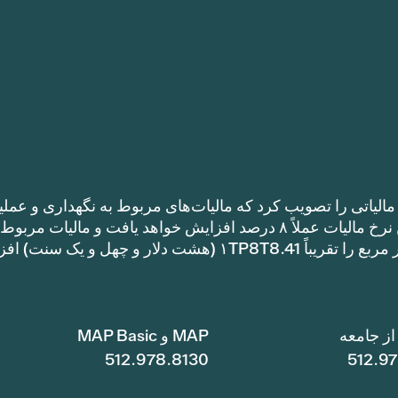
الیاتی را تصویب کرد که مالیات‌های مربوط به نگهداری و عملی
را نسبت به نرخ مالیات سال گذشته افزایش می‌دهد. این نرخ مالیات عملاً ۸ درصد افزایش خواهد یافت و مالیات مر
نگهداری و عملیات یک خانه با متراژ ۱TP8T100,000 متر مربع را تقریباً ۱TP8T8.41 (هشت دلار و چهل و ی
ز جامعه
MAP و MAP Basic
512.978.8130
512.9