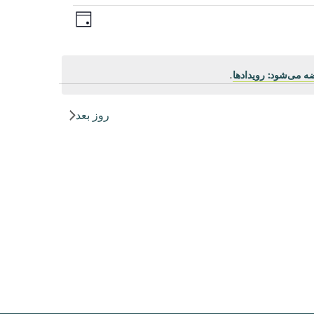
رویداد
ناوبری
روز
Views
نماها
Navigation
ه می‌شود: رویدادها
.
روز بعد