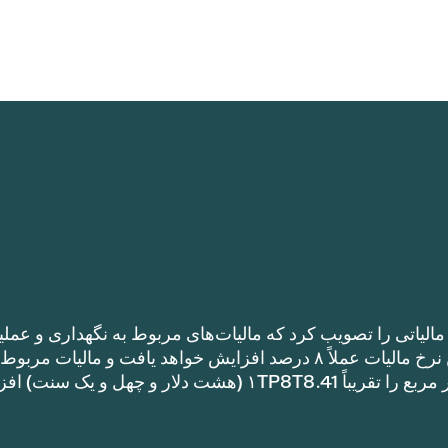
الیاتی را تصویب کرد که مالیات‌های مربوط به نگهداری و عملی
را نسبت به نرخ مالیات سال گذشته افزایش می‌دهد. این نرخ مالیات عملاً ۸ درصد افزایش خواهد یافت و مالیات مر
نگهداری و عملیات یک خانه با متراژ ۱TP8T100,000 متر مربع را تقریباً ۱TP8T8.41 (هشت دلار و چهل و ی