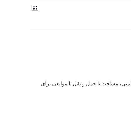
رویداد
ناوبری
فهرست
Views
نماها
Navigation
لامتی، مسافت یا حمل و نقل با موانعی برای