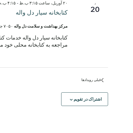
۲۰ آوریل، ساعت ۳:۱۵ ب.ظ
-
۴:۱۵ ب.ظ
د
20
کتابخانه سیار دل واله
مرکز بهداشت و سلامت دل واله
۷۰۵۰ جاده الروی، دل واله، تگزاس، ایالات متحده
کتابخانه سیار دل واله خدمات کت
مراجعه به کتابخانه محلی خود مو
قبلی
رویدادها
اشتراک در تقویم