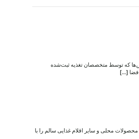
س‌ها که توسط متخصصان تغذیه ثبت‌شده
یک. Farmshare Austin's Fresh for Less بازارهای سیار، محصولات محلی و سایر اقلام غذایی سالم را با