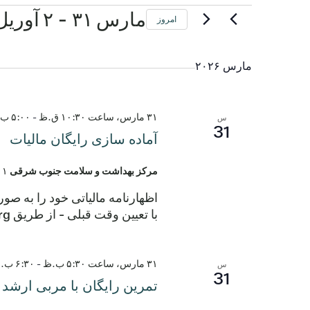
 - 
رویدادها
مارس ۳۱
۲ آوریل
امروز
تاریخ
را
مارس ۲۰۲۶
انتخاب
کنید.
۳۱ مارس، ساعت ۱۰:۳۰ ق.ظ
-
۵:۰۰ ب.ظ
س
31
آماده سازی رایگان مالیات
مرکز بهداشت و سلامت جنوب شرقی
۲۹۰۱ خیابان مونتوپ
با تعیین وقت قبلی - از طریق https://prospertaxhelp.org وقت بگیرید. برای اطلاعات بیشتر اینجا کلیک کنید.
۳۱ مارس، ساعت ۵:۳۰ ب.ظ
-
۶:۳۰ ب.ظ
س
31
تمرین رایگان با مربی ارشد 