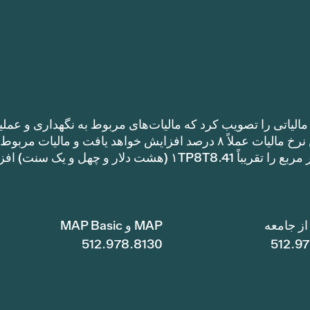
الیاتی را تصویب کرد که مالیات‌های مربوط به نگهداری و عملی
را نسبت به نرخ مالیات سال گذشته افزایش می‌دهد. این نرخ مالیات عملاً ۸ درصد افزایش خواهد یافت و مالیات مر
نگهداری و عملیات یک خانه با متراژ ۱TP8T100,000 متر مربع را تقریباً ۱TP8T8.41 (هشت دلار و چهل و ی
ز جامعه
MAP و MAP Basic
512.978.8130
512.9