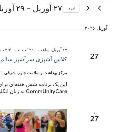
 - 
رویدادها
۲۷ آوریل
۲۹ آوریل
امروز
تاریخ
را
آوریل ۲۰۲۶
انتخاب
کنید.
۲۷ آوریل، ساعت ۱۲:۰۰ ب.ظ
-
۲:۳۰ ب.ظ
د
27
کلاس آشپزی سرآشپز سالم -
مرکز بهداشت و سلامت جنوب شرقی
۲۹۰۱ خیابان مونتوپ
این یک برنامه شش هفته‌ای برا
CommUnityCare به زبان انگلیسی برگزار می‌شود، دستور العمل‌های سالم جدید را بیاموزید. فضا […]
د
27