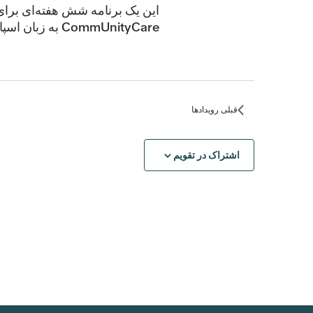
این یک برنامه شش هفته‌ای برا
CommUnityCare به زبان اسپانیایی برگزار می‌شود، دستور العمل‌های سالم جدید را بیاموزید. فضا […]
قبلی
رویدادها
اشتراک در تقویم