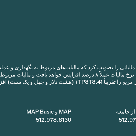
الیاتی را تصویب کرد که مالیات‌های مربوط به نگهداری و عملی
را نسبت به نرخ مالیات سال گذشته افزایش می‌دهد. این نرخ مالیات عملاً ۸ درصد افزایش خواهد یافت و مالیات مر
نگهداری و عملیات یک خانه با متراژ ۱TP8T100,000 متر مربع را تقریباً ۱TP8T8.41 (هشت دلار و چهل و ی
ز جامعه
MAP و MAP Basic
512.978.8130
512.9