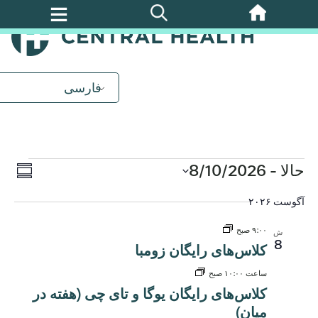
پرش
به
محتوای
اصلی
فارسی
رویدادها
روید
حالا
 - 
8/10/2026
ناوب
خلاصه
ews
تاریخ
آگوست ۲۰۲۶
نماه
را
tion
انتخاب
۹:۰۰ صبح
ش
کنید.
8
کلاس‌های رایگان زومبا
ساعت ۱۰:۰۰ صبح
کلاس‌های رایگان یوگا و تای چی (هفته در
میان)