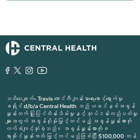
သတိပေးချက်- Travis ကောင်တီ ကျန်းမာရေးစောင့်ရှောက်မှု
ခရိုင် d/b/a Central Health သည် ယခင်နှစ်အခွန်
နှုန်းထက် ပြုပြင်ထိန်းသိမ်းမှုနှင့် လုပ်ငန်းလည်ပတ်မှု
များအတွက် အခွန်ပိုမိုမြှင့်တင်မည့် အခွန်နှုန်းထားကို
လက်ခံကျင့်သုံးခဲ့သည်။ အခွန်နှုန်းထားကို ၈
ရာခိုင်နှုန်းအထိ မြှင့်တင်မည်ဖြစ်ပြီး $100,000 တန်