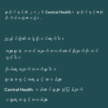
မူပိုင်ခွင့် © ၂၀၂၆ Central Health။ မူပိုင်ခွင့်အားလုံး
ကို သိမ်းဆည်းထားသည်။.
ကျွန်ုပ်တို့၏အဖွဲ့သို့ဝင်ရောက်ပါ။
အများသူငှာ သတင်းအချက်အလတ် တောင်းဆိုချက်ကို တင်
သွင်းပါ။
ကိုယ်ရေးအချက်အလက်မူဝါဒ
လူနာအခွင့်အရေးနှင့် တာဝန်များ
Central Health ဝန်ဆောင်မှုများ တုံ့ပြန်ချက်
ပညာရေးအခွင့်အလမ်းများ