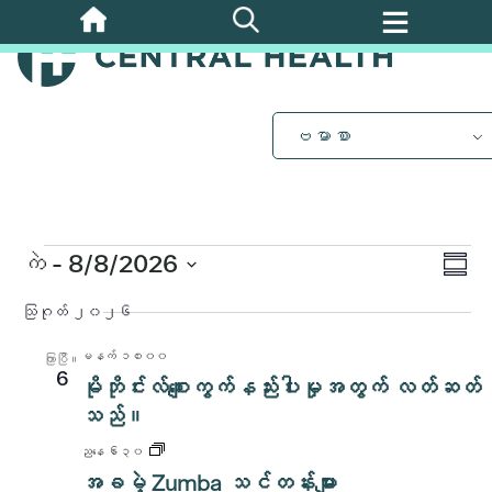
အဓိက
အကြောင်းအရာ
သို့
ကျော်သွား
ပါ။
ဗမာစာ
အဲ့
ဒါနဲ့
ပွဲ
ကဲ
 - 
8/8/2026
Vi
အကျဉ်း
Vi
ရက်စွဲ
သြဂုတ် ၂၀၂၆
Nav
ကို
Nav
ရွေး
မနက် ၁၀း၀၀
ကြာပြီ။
ပါ။
6
မိုဘိုင်းလ်စျေးကွက်နည်းပါးမှုအတွက် လတ်ဆတ်
သည်။
ညနေ ၆း၃၀
အခမဲ့ Zumba သင်တန်းများ