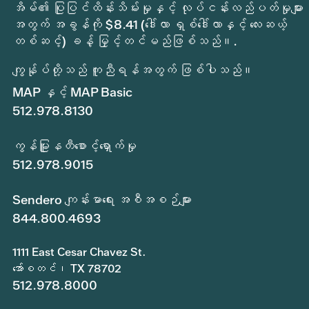
အိမ်၏ ပြုပြင်ထိန်းသိမ်းမှုနှင့် လုပ်ငန်းလည်ပတ်မှုများ
အတွက် အခွန်ကို $8.41 (ဒေါ်လာ ရှစ်ဒေါ်လာနှင့် လေးဆယ့်
တစ်ဆင့်) ခန့် မြှင့်တင်မည်ဖြစ်သည်။.
ကျွန်ုပ်တို့သည် ကူညီရန်အတွက် ဖြစ်ပါသည်။
MAP နှင့် MAP Basic
512.978.8130
ကွန်မြူနတီစောင့်ရှောက်မှု
512.978.9015
Sendero ကျန်းမာရေး အစီအစဉ်များ
844.800.4693
1111 East Cesar Chavez St.
အော်စတင်၊ TX 78702
512.978.8000