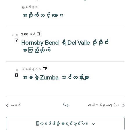
ညနေ ၆း၃၀
အလိုက်သင့် ယောဂ
2:00 နာရီ
ေသာ
7
Hornsby Bend ရှိ Del Valle မိုဘိုင်း
စာကြည့်တိုက်
မနက် ၉း၀၀
စ
8
အခမဲ့ Zumba သင်တန်းများ
အဲ့ဒါနဲ့
အဲ့ဒါနဲ့
ယခင်
ဒီနေ့
နောက်တစ်ခုကတော့
ပါ။
ပြက္ခဒိန်သို့ စာရင်းသွင်းပါ။