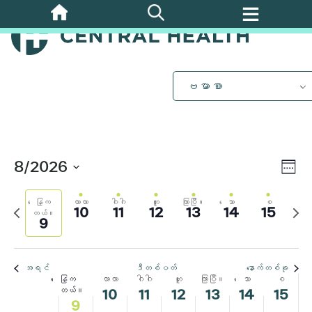
အဓိက
အကြောင်းအရာ
อุ่น၊
ယနေ့
တနင်္လာ၊
ဩဂုတ်
ဗုဒ္ဓဟူး၊
ကြာသပတေး၊
သောကြာ၊
စနေ၊
သို့
်
တွင်
၀၀
ကျော်သွား
ဩဂုတ်
ဩဂုတ်
၁၁၊
ဩဂုတ်
ဩဂုတ်
ဩဂုတ်
ဩဂုတ်
မနက်
မည်
၁း၀၀
ပါ။
၉
၁၀၊
၂၀၂၆
၁၂၊
၁၃၊
၁၄၊
၁၅၊
ဗမာစာ
သည့်
မနက်
ရက်၊
၂၀၂၆
၂၀၂၆
၂၀၂၆
၂၀၂၆
၂၀၂
ပွဲ
၂း၀၀
၂၀၂၆
မျှ
မနက်
မ
၃း၀၀
ရှိ
ပွဲ
8/2026
Vi
မနက်
အေး
ပါ။.
၄း၀၀
Vi
ရက်စွဲ
လေ
Nav
မနက်
ကို
Nav
ေနြက
လာလာ
ဂါဂါ
ဟူး
ကြာပြီ။
ေသာ
စ
အ
လာ
10
11
12
13
14
15
၅း၀၀
တယ်။
ရွေး
9
ရင်
မ
မနက်
ပါ။
အပတ်
ည့်
၆း၀၀
က
အပ
မနက်
အရင်
ဒီတစ်ပတ်
နောက်တစ်ခု
7:00
ေနြက
လာလာ
ဂါဂါ
ဟူး
ကြာပြီ။
ေသာ
စ
အဲ့
တယ်။
10
11
12
13
14
15
မနက်
9
၈း၀၀