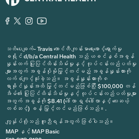
သတိပေးချက်- Travis ကောင်တီ ကျန်းမာရေးစောင့်ရှောက်မှု
ခရိုင် d/b/a Central Health သည် ယခင်နှစ်အခွန်
နှုန်းထက် ပြုပြင်ထိန်းသိမ်းမှုနှင့် လုပ်ငန်းလည်ပတ်မှု
များအတွက် အခွန်ပိုမိုမြှင့်တင်မည့် အခွန်နှုန်းထားကို
လက်ခံကျင့်သုံးခဲ့သည်။ အခွန်နှုန်းထားကို ၈
ရာခိုင်နှုန်းအထိ မြှင့်တင်မည်ဖြစ်ပြီး $100,000 တန်
အိမ်၏ ပြုပြင်ထိန်းသိမ်းမှုနှင့် လုပ်ငန်းလည်ပတ်မှုများ
အတွက် အခွန်ကို $8.41 (ဒေါ်လာ ရှစ်ဒေါ်လာနှင့် လေးဆယ့်
တစ်ဆင့်) ခန့် မြှင့်တင်မည်ဖြစ်သည်။.
ကျွန်ုပ်တို့သည် ကူညီရန်အတွက် ဖြစ်ပါသည်။
MAP နှင့် MAP Basic