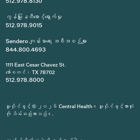
512.978.8130
ကွန်မြူနတီစောင့်ရှောက်မှု
512.978.9015
Sendero ကျန်းမာရေး အစီအစဉ်များ
844.800.4693
1111 East Cesar Chavez St.
အော်စတင်၊ TX 78702
512.978.8000
မူပိုင်ခွင့် © ၂၀၂၆ Central Health။ မူပိုင်ခွင့်အားလုံး
ကို သိမ်းဆည်းထားသည်။.