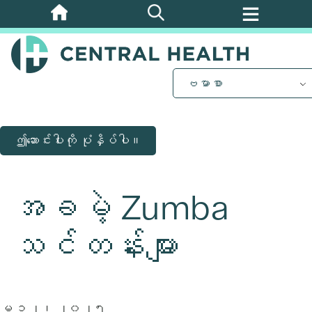
အဓိက
အကြောင်းအရာ
သို့
ကျော်သွား
ဗမာစာ
ပါ။
ဤဆောင်းပါးကို ပုံနှိပ်ပါ။
အခမဲ့ Zumba
သင်တန်းများ
ေမ ၁၂၊​ ၂၀၂၅