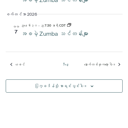
စက်တင်ဘာ 2026
ညနေ ၆း၃၀
-
ည 7:30 နာရီ CDT
လာလာ
7
အခမဲ့ Zumba သင်တန်းများ
ယခင်
ဒီနေ့
နောက်တစ်ခုကတော့
ပါ။
အဲ့ဒါနဲ့
အဲ့ဒါနဲ့
ပြက္ခဒိန်သို့ စာရင်းသွင်းပါ။