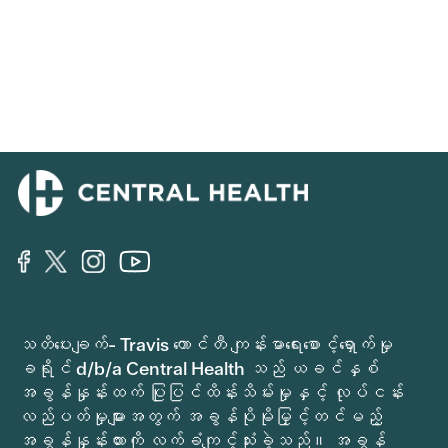
သတိပေးချက်- Travis ကောင်တီ ကျန်းမာရေးစောင့်ရှောက်မှု
ခရိုင် d/b/a Central Health သည် ယခင်နှစ်
အခွန်နှုန်းထက် ပြုပြင်ထိန်းသိမ်းမှုနှင့် လုပ်ငန်း
လည်ပတ်မှုများအတွက် အခွန်ပိုမိုမြှင့်တင်မည့်
အခွန်နှုန်းထားကို လက်ခံကျင့်သုံးခဲ့သည်။ အခွန်