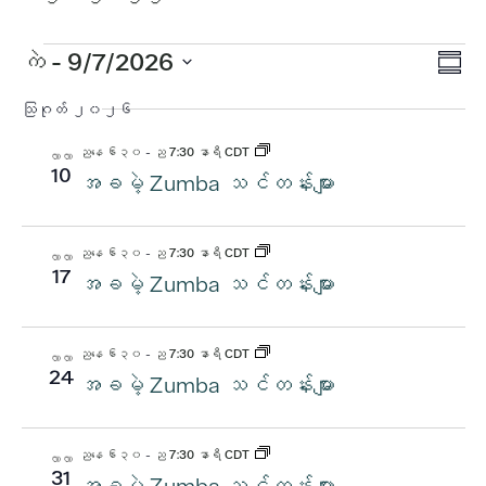
အဲ့
ဒါနဲ့
Vi
ပွဲ
ကဲ
 - 
9/7/2026
အကျဉ်း
Vi
ရက်စွဲ
Na
သြဂုတ် ၂၀၂၆
ကို
Nav
ရွေး
ညနေ ၆း၃၀
-
ည 7:30 နာရီ CDT
လာလာ
ပါ။
10
အခမဲ့ Zumba သင်တန်းများ
ညနေ ၆း၃၀
-
ည 7:30 နာရီ CDT
လာလာ
17
အခမဲ့ Zumba သင်တန်းများ
ညနေ ၆း၃၀
-
ည 7:30 နာရီ CDT
လာလာ
24
အခမဲ့ Zumba သင်တန်းများ
ညနေ ၆း၃၀
-
ည 7:30 နာရီ CDT
လာလာ
31
အခမဲ့ Zumba သင်တန်းများ