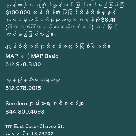
နှုန်းထားကို ၈ ရာခိုင်နှုန်းအထိ မြှင့်တင်မည်ဖြစ်ပြီး
$100,000 တန် အိမ်၏ ပြုပြင်ထိန်းသိမ်းမှုနှင့်
လုပ်ငန်းလည်ပတ်မှုများအတွက် အခွန်ကို $8.41
(ဒေါ်လာ ရှစ်ဒေါ်လာနှင့် လေးဆယ့်တစ်ဆင့်) ခန့် မြှင့်
တင်မည်ဖြစ်သည်။.
ကျွန်ုပ်တို့သည် ကူညီရန်အတွက် ဖြစ်ပါသည်။
MAP နှင့် MAP Basic
512.978.8130
ကွန်မြူနတီစောင့်ရှောက်မှု
512.978.9015
Sendero ကျန်းမာရေး အစီအစဉ်များ
844.800.4693
1111 East Cesar Chavez St.
အော်စတင်၊ TX 78702