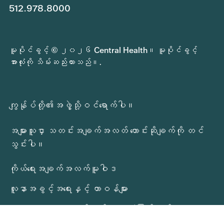
512.978.8000
မူပိုင်ခွင့် © ၂၀၂၆ Central Health။ မူပိုင်ခွင့်
အားလုံးကို သိမ်းဆည်းထားသည်။.
ကျွန်ုပ်တို့၏အဖွဲ့သို့ဝင်ရောက်ပါ။
အများသူငှာ သတင်းအချက်အလတ် တောင်းဆိုချက်ကို တင်
သွင်းပါ။
ကိုယ်ရေးအချက်အလက်မူဝါဒ
လူနာအခွင့်အရေးနှင့် တာဝန်များ
Central Health ဝန်ဆောင်မှုများ တုံ့ပြန်ချက်