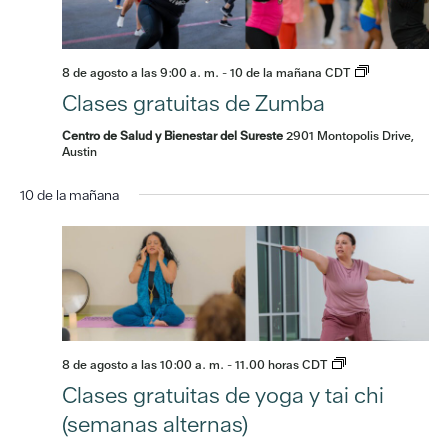
8 de agosto a las 9:00 a. m.
-
10 de la mañana
CDT
Clases gratuitas de Zumba
Centro de Salud y Bienestar del Sureste
2901 Montopolis Drive,
Austin
10 de la mañana
domingo,
No
Lunes,
Martes,
miércoles,
Jueves,
viernes,
Sábad
la
hay
na
2
3
4
5
6
7
8
1 de la
eventos
madrugada
de
de
de
de
de
de
de
en
2 de la
agosto
agosto
agosto
agosto
agosto
agosto
agost
este
madrugada
de
de
de
de
de
de
de
día.
3 de la
2026
2026
2026
2026
2026
2026
2026
madrugada
8 de agosto a las 10:00 a. m.
-
11.00 horas
CDT
4 de la
Clases gratuitas de yoga y tai chi
madrugada
(semanas alternas)
5 de la