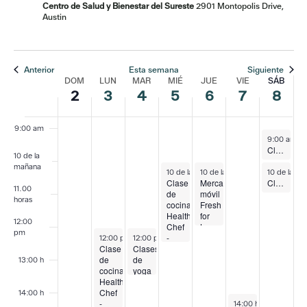
mañana
Centro de Salud y Bienestar del Sureste
2901 Montopolis Drive,
Austin
6 de la
mañana
7 de la
mañana
Anterior
Esta semana
Siguiente
DOM
LUN
MAR
MIÉ
JUE
VIE
SÁB
Semana
8 de la
2
3
4
5
6
7
8
mañana
del
9:00 am
8 de agost
9:00 am
-
Clases gratuitas de Zumba
Eventos
10 de la
mañana
5 de agosto de 2026
6 de agosto de 2026
8 de agost
10 de la mañana
10 de la mañana
-
12h30
-
12:00 pm
10 de la m
Clase
Mercado
Clases gratuitas de yoga y tai chi (semanas alternas)
11.00
de
móvil
horas
cocina
Fresh
Healthy
for
12:00
Chef
Less
pm
3 de agosto de 2026
4 de agosto de 2026
-
12:00 pm
12:00 pm
-
14.30 h
-
13.30 h
Clase
Clases
Español
de
de
13:00 h
cocina
yoga
Healthy
para
Chef
el
14:00 h
7 de agosto de 202
-
manejo
14:00 h
-
15.30 h