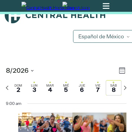
Ir
al
contenido
principal
Español de México
Na
8/2026
Na
Sema
de
Seleccione
Semana
de
Pró
la
vis
DOM
LUN
MAR
MIÉ
JUE
VIE
SÁB
2
3
4
5
6
7
8
anterior
sem
fecha.
de
vis
Ev
9:00 am