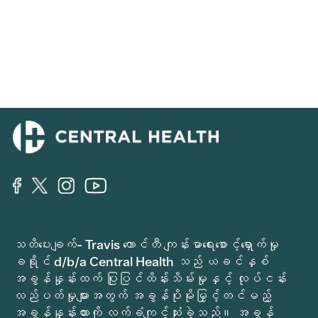
သတိပေးချက်- Travis ကောင်တီ ကျန်းမာရေးစောင့်ရှောက်မှု
ခရိုင် d/b/a Central Health သည် ယခင်နှစ်
အခွန်နှုန်းထက် ပြုပြင်ထိန်းသိမ်းမှုနှင့် လုပ်ငန်း
လည်ပတ်မှုများအတွက် အခွန်ပိုမိုမြှင့်တင်မည့်
အခွန်နှုန်းထားကို လက်ခံကျင့်သုံးခဲ့သည်။ အခွန်