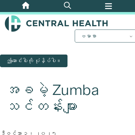
အဓိက
အကြောင်းအရာ
သို့
ကျော်သွား
ဗမာစာ
ပါ။
ဤဆောင်းပါးကို ပုံနှိပ်ပါ။
အခမဲ့ Zumba
သင်တန်းများ
ဒီဇင်ဘာ ၃၊ ၂၀၂၅