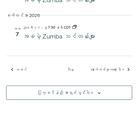
စက်တင်ဘာ 2026
ညနေ ၆း၃၀
-
ည 7:30 နာရီ CDT
လာလာ
7
အခမဲ့ Zumba သင်တန်းများ
ယခင်
ဒီနေ့
နောက်တစ်ခုကတော့
ပါ။
အဲ့ဒါနဲ့
အဲ့ဒါနဲ့
ပြက္ခဒိန်သို့ စာရင်းသွင်းပါ။