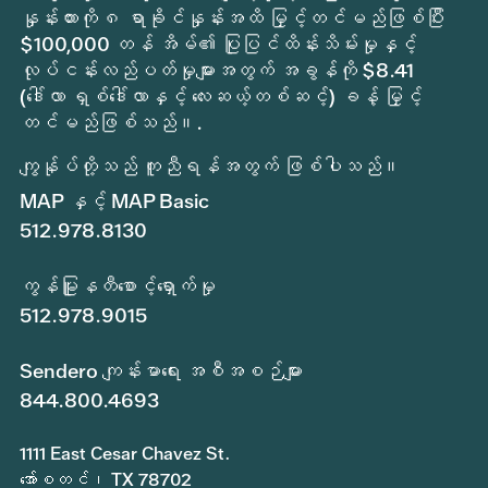
နှုန်းထားကို ၈ ရာခိုင်နှုန်းအထိ မြှင့်တင်မည်ဖြစ်ပြီး
$100,000 တန် အိမ်၏ ပြုပြင်ထိန်းသိမ်းမှုနှင့်
လုပ်ငန်းလည်ပတ်မှုများအတွက် အခွန်ကို $8.41
(ဒေါ်လာ ရှစ်ဒေါ်လာနှင့် လေးဆယ့်တစ်ဆင့်) ခန့် မြှင့်
တင်မည်ဖြစ်သည်။.
ကျွန်ုပ်တို့သည် ကူညီရန်အတွက် ဖြစ်ပါသည်။
MAP နှင့် MAP Basic
512.978.8130
ကွန်မြူနတီစောင့်ရှောက်မှု
512.978.9015
Sendero ကျန်းမာရေး အစီအစဉ်များ
844.800.4693
1111 East Cesar Chavez St.
အော်စတင်၊ TX 78702