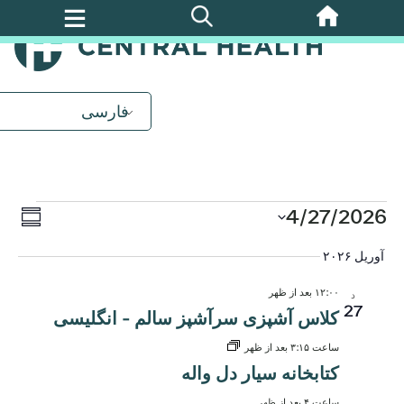
پرش
به
محتوای
اصلی
فارسی
رویدادها
روید
4/27/2026
ناوب
خلاصه
ews
تاریخ
آوریل ۲۰۲۶
نماه
را
tion
انتخاب
۱۲:۰۰ بعد از ظهر
د
کنید.
27
کلاس آشپزی سرآشپز سالم - انگلیسی
ساعت ۳:۱۵ بعد از ظهر
کتابخانه سیار دل واله
ساعت ۴ بعد از ظهر