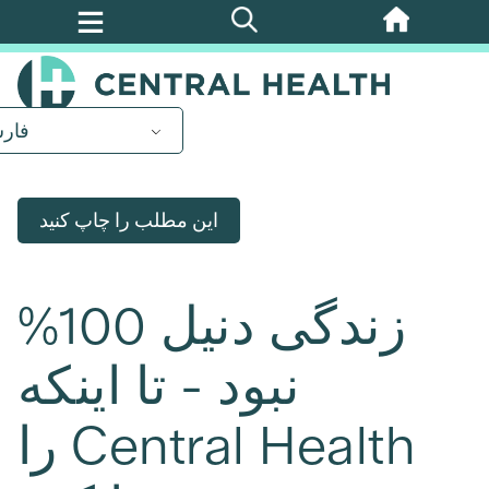
پرش
به
محتوای
اصلی
فار
این مطلب را چاپ کنید
زندگی دنیل 100%
نبود - تا اینکه
Central Health را