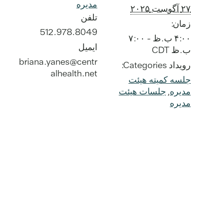
مدیره
۲۷ آگوست ۲۰۲۵
تلفن
زمان:
512.978.8049
۴:۰۰ ب.ظ - ۷:۰۰
ایمیل
ب.ظ
CDT
briana.yanes@centr
رویداد Categories:
alhealth.net
جلسه کمیته هیئت
مدیره
,
جلسات هیئت
مدیره