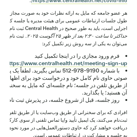
.
https://www.centralhealth.net/covid-info/
هر عضو جامعه که مایل به ارائه نظرات خود به صورت مجازی در
طول جلسات ارتباطات عمومی برای هیئت مدیره یا جلسه کمیته
اجرایی است، باید به طور صحیح در Central Health ثبت نام کند.
حداکثر تا ساعت ۲:۳۰ بعد از ظهر ۲۵ آگوست ۲۰۲۵.
ثبت نام را
می‌توان به یکی از سه روش زیر تکمیل کرد:
فرم ورود مجازی را در اینجا تکمیل کنید
;
https://www.centralhealth.net/meeting-sign-up/
با شماره ‎512-978-9190 تماس بگیرید. لطفاً یک پیام
صوتی حاوی نام کامل خود و درخواست خود برای اظهار نظ
از طریق تلفن در جلسه؛ نام جلسه‌ای که مایل به سخنرانی 
آن هستید؛ یا بگذارید.
روز جلسه، قبل از شروع جلسه، در پذیرش ثبت نام کنید
افرادی که برای سخنرانی از طریق وب‌سایت یا از طریق تلفن
ثبت‌نام می‌کنند، یک ایمیل تأیید و/یا تماس تلفنی از سوی کارکنان
دریافت خواهند کرد که حاوی دستورالعمل‌هایی در مورد نحوه پیوس
به جلسه و مشارکت در ارتباطات عمومی است.