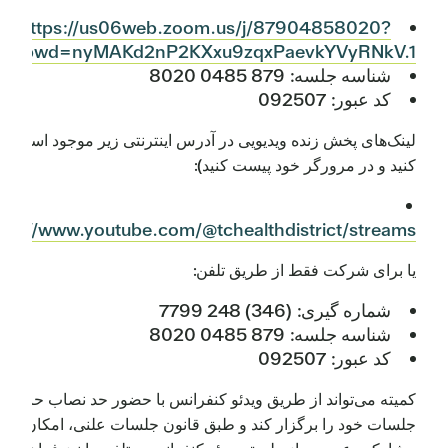
https://us06web.zoom.us/j/87904858020?
pwd=nyMAKd2nP2KXxu9zqxPaevkYVyRNkV.1
شناسه جلسه: 879 0485 8020
کد عبور: 092507
لینک‌های پخش زنده ویدیویی در آدرس اینترنتی زیر موجود است (ک
کنید و در مرورگر خود پیست کنید):
tps://www.youtube.com/@tchealthdistrict/streams
یا برای شرکت فقط از طریق تلفن:
شماره گیری: (346) 248 7799
شناسه جلسه: 879 0485 8020
کد عبور: 092507
کمیته می‌تواند از طریق ویدئو کنفرانس با حضور حد نصاب حاضر،
جلسات خود را برگزار کند و طبق قانون جلسات علنی، امکان