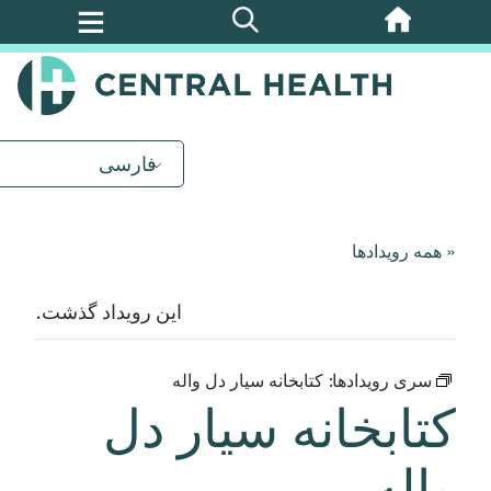
پرش
به
محتوای
اصلی
فارسی
« همه رویدادها
این رویداد گذشت.
سری رویدادها:
کتابخانه سیار دل واله
کتابخانه سیار دل
واله