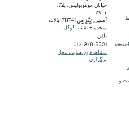
خیابان مونتوپولیس، پلاک
۲۹۰۱
آستین
,
تگزاس
78741
ایالات
متحده
+ نقشه گوگل
تلفن
کیوونیس
512-978-8301
مشاهده وب‌سایت محل
برگزاری
شت و