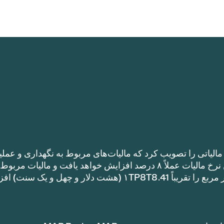
الیاتی را تصویب کرد که مالیات‌های مربوط به نگهداری و عملی
را نسبت به نرخ مالیات سال گذشته افزایش می‌دهد. این نرخ مالیات عملاً ۸ درصد افزایش خواهد یافت و مالیات مر
نگهداری و عملیات یک خانه با متراژ ۱TP8T100,000 متر مربع را تقریباً ۱TP8T8.41 (هشت دلار و چهل و ی