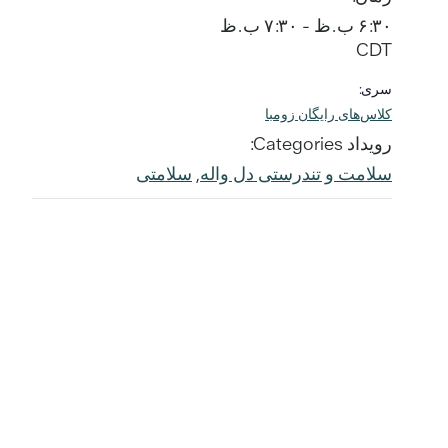
۶:۳۰ ب.ظ - ۷:۳۰ ب.ظ
CDT
سری:
کلاس‌های رایگان زومبا
رویداد Categories:
سلامت و تندرستی دل واله
,
سلامتی