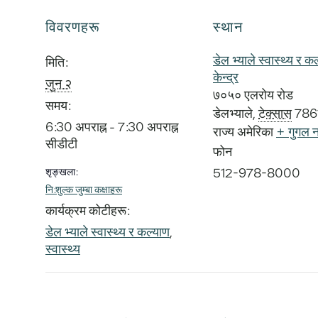
विवरणहरू
स्थान
डेल भ्याले स्वास्थ्य र क
मिति:
केन्द्र
जुन २
७०५० एलरोय रोड
समय:
डेलभ्याले
,
टेक्सास
786
6:30 अपराह्न - 7:30 अपराह्न
राज्य अमेरिका
+ गुगल न
सीडीटी
फोन
512-978-8000
शृङ्खला:
नि:शुल्क जुम्बा कक्षाहरू
कार्यक्रम कोटीहरू:
डेल भ्याले स्वास्थ्य र कल्याण
,
स्वास्थ्य