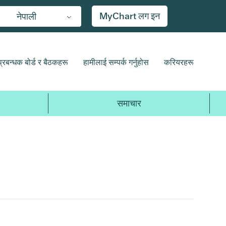
MyChart लग इन
नेपाली
प्रबन्धक बोर्ड र बैठकहरू
हामीलाई सम्पर्क गर्नुहोस
करियरहरू
समाचार