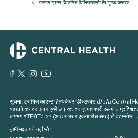
मास्टर ट्रेनर किउनिस विलियम्ससँग नि:शुल्क कसरत
सूचना: ट्राभिस काउन्टी हेल्थकेयर डिस्ट्रिक्ट d/b/a Central He
बढाउने कर दर अपनाएको छ। कर दर प्रभावकारी रूपमा ८ प्रतिशत
लगभग १TP8T८.४१ (आठ डलर र एकतालीस सेन्ट) ले बढाउनेछ।
हामी मद्दत गर्न यहाँ छौं: