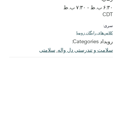
۶:۳۰ ب.ظ - ۷:۳۰ ب.ظ
CDT
سری:
کلاس‌های رایگان زومبا
رویداد Categories:
سلامت و تندرستی دل واله
,
سلامتی