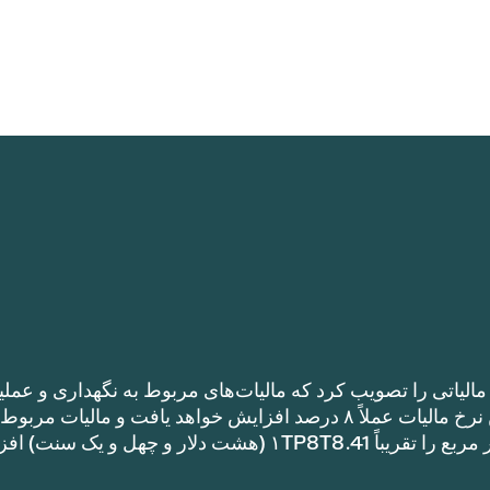
الیاتی را تصویب کرد که مالیات‌های مربوط به نگهداری و عملی
را نسبت به نرخ مالیات سال گذشته افزایش می‌دهد. این نرخ مالیات عملاً ۸ درصد افزایش خواهد یافت و مالیات مر
نگهداری و عملیات یک خانه با متراژ ۱TP8T100,000 متر مربع را تقریباً ۱TP8T8.41 (هشت دلار و چهل و ی