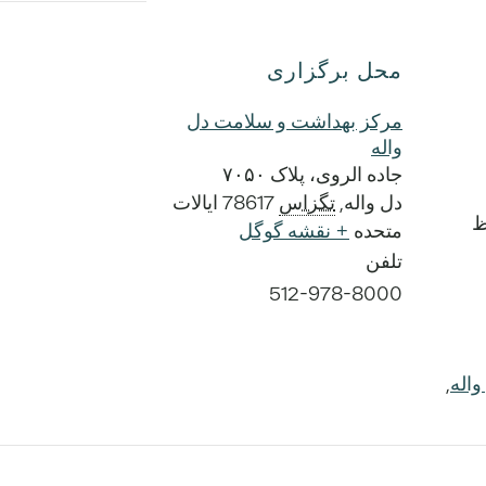
محل برگزاری
مرکز بهداشت و سلامت دل
واله
جاده الروی، پلاک ۷۰۵۰
دل واله
,
تگزاس
78617
ایالات
متحده
+ نقشه گوگل
تلفن
512-978-8000
اله
,