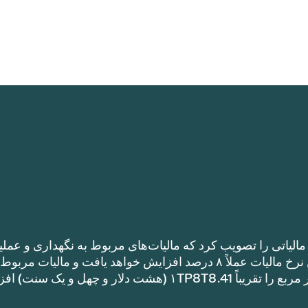
الیاتی را تصویب کرد که مالیات‌های مربوط به نگهداری و عملی
را نسبت به نرخ مالیات سال گذشته افزایش می‌دهد. این نرخ مالیات عملاً ۸ درصد افزایش خواهد یافت و مالیات مر
نگهداری و عملیات یک خانه با متراژ ۱TP8T100,000 متر مربع را تقریباً ۱TP8T8.41 (هشت دلار و چهل و ی