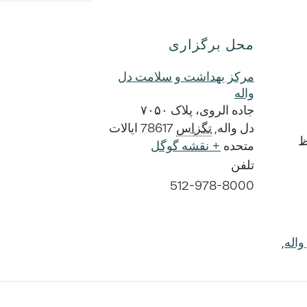
محل برگزاری
مرکز بهداشت و سلامت دل
واله
جاده الروی، پلاک ۷۰۵۰
دل واله
,
تگزاس
78617
ایالات
متحده
+ نقشه گوگل
تلفن
512-978-8000
اله
,