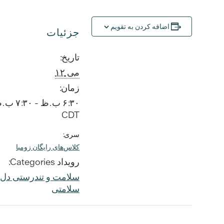
اضافه کردن به تقویم
جزئیات
تاریخ:
می ۱۲
زمان:
۶:۳۰ ب.ظ - ۷:۳۰ ب.ظ
CDT
سری:
کلاس‌های رایگان زومبا
رویداد Categories:
سلامت و تندرستی دل و
سلامتی