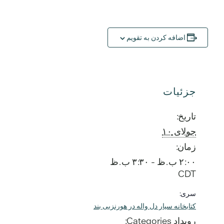
اضافه کردن به تقویم
جزئیات
تاریخ:
جولای ۱۰
زمان:
۲:۰۰ ب.ظ - ۳:۳۰ ب.ظ
CDT
سری:
کتابخانه سیار دل واله در هورنزبی بند
رویداد Categories: