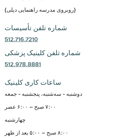
(روبروی مدرسه راهنمایی دیلی)
شماره تلفن تأسیسات
512.716.7210
شماره تلفن کلینیک پزشکی
512.978.8881
ساعات کاری کلینیک
دوشنبه - سه‌شنبه، پنجشنبه - جمعه
۷:۰۰ صبح – ۶:۰۰ عصر
چهارشنبه
۸:۰۰ صبح – ۵:۰۰ بعد از ظهر