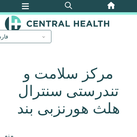
پرش
به
محتوای
اصلی
فار
مرکز سلامت و
تندرستی سنترال
هلث هورنزبی بند
منو