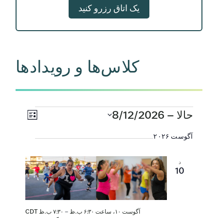
یک اتاق رزرو کنید
کلاس‌ها و رویدادها
رویدادها
ناوبری
رویداد
حالا
 – 
8/12/2026
فهرست
نماها
Views
تاریخ
آگوست ۲۰۲۶
را
igation
انتخاب
کنید.
د
10
آگوست ۱۰، ساعت ۶:۳۰ ب.ظ
–
۷:۳۰ ب.ظ
CDT