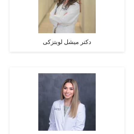
دکتر میشل لوبتزکی