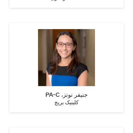
جنیفر نونز، PA-C
کلینیک بریج