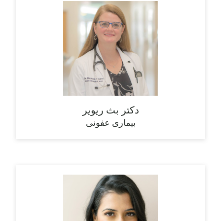
دکتر بث ریویر
بیماری عفونی