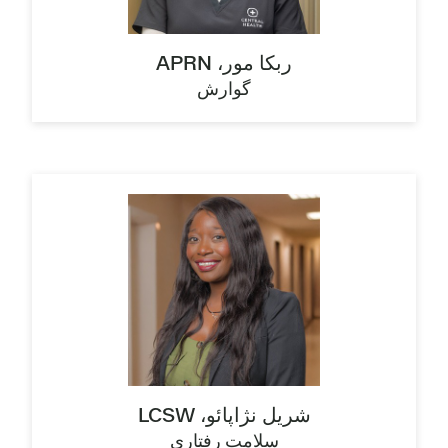
ربکا مور، APRN
گوارش
شریل نژاپائو، LCSW
سلامت رفتاری