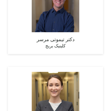
دکتر تیموتی مرسر
کلینیک بریج