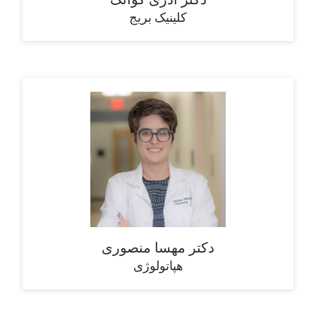
کلینیک بریج
دکتر مهسا منصوری
هپاتولوژی