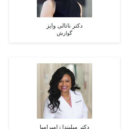
دکتر ناتالی وایز
گوارش
دکتر میلیندا زامبرامبا