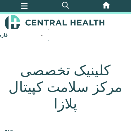
پرش
به
محتوای
اصلی
فار
کلینیک تخصصی
مرکز سلامت کپیتال
پلازا
منو