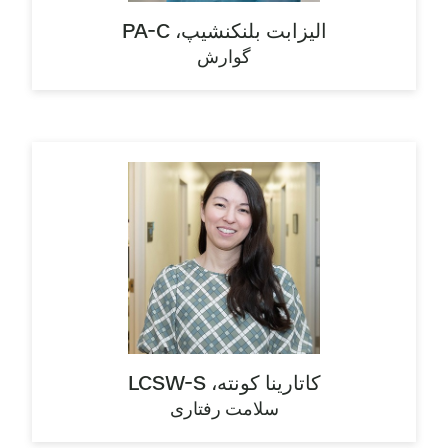
الیزابت بلنکنشیپ، PA-C
گوارش
کاتارینا کونته، LCSW-S
سلامت رفتاری