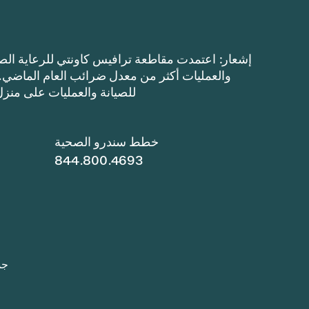
للصيانة والعمليات على منزل $100,000 بحوالي $8.41 (ثمانية دولارات وواحد وأربعي
خطط سندرو الصحية
844.800.4693
جميع 