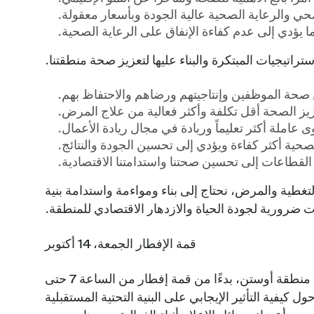
حي والرعاية الصحية عالية الجودة وبأسعار معقولة.
 يؤدي إلى عدم كفاءة الإنفاق على الرعاية الصحية.
اتيجيات المبتكرة والبناء عليها لتعزيز صحة منطقتنا.
حة الموظفين وإنتاجيتهم ورضاهم والاحتفاظ بهم.
يز الصحة أقل تكلفة وأكثر فعالية من علاج المرض.
 عاملة أكثر تعليماً وريادة في مجال ريادة الأعمال.
صحية أكثر كفاءة ويؤدي إلى تحسين الجودة والنتائج.
لقطاعات إلى تحسين صحتنا واستدامتنا الاقتصادية.
طية والمرض، نحتاج إلى بناء ومواءمة واستدامة بنية
 ضرورية لجودة الحياة والازدهار الاقتصادي للمنطقة.
قمة الإفطار الجمعة، 14 أكتوبر
تُعد هذه الورقة بمثابة نقطة محورية لبدء سلسلة حوارات القادة التي ستعقدها منظمة Central Health ومنظمة أبحاث منطقة أوستن، بدءًا من قمة إفطار من الساعة 7 حتى
ق جديدة حول كيفية التأثير الإيجابي على البنية التحتية المستقبلية