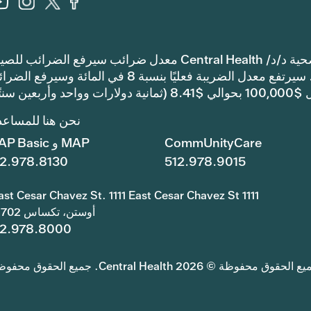
إشعار: اعتمدت مقاطعة ترافيس كاونتي للرعاية الصحية د/د/ Central Health معدل ضرائب سيرفع الضرائب 
والعمليات أكثر من معدل ضرائب العام الماضي. سيرتفع معدل الضريبة فعليًا بنسبة 8 في المائة وسيرف
ن سنتًا).
نحن هنا للمساعد
CommUnityCare
MAP و MAP Basic
12.978.8130
512.978.9015
1111 East Cesar Chavez St. 1111 East Cesar Chavez St.
أوستن، تكساس 78702
12.978.8000
الحقوق محفوظة © 2026 Central Health. جميع الحقوق محفوظة.