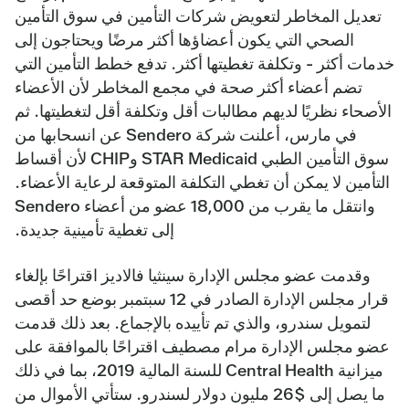
تعديل المخاطر لتعويض شركات التأمين في سوق التأمين
الصحي التي يكون أعضاؤها أكثر مرضًا ويحتاجون إلى
خدمات أكثر - وتكلفة تغطيتها أكثر. تدفع خطط التأمين التي
تضم أعضاء أكثر صحة في مجمع المخاطر لأن الأعضاء
الأصحاء نظريًا لديهم مطالبات أقل وتكلفة أقل لتغطيتها. ثم
في مارس، أعلنت شركة Sendero عن انسحابها من
سوق التأمين الطبي STAR Medicaid وCHIP لأن أقساط
التأمين لا يمكن أن تغطي التكلفة المتوقعة لرعاية الأعضاء.
وانتقل ما يقرب من 18,000 عضو من أعضاء Sendero
إلى تغطية تأمينية جديدة.
وقدمت عضو مجلس الإدارة سينثيا فالاديز اقتراحًا بإلغاء
قرار مجلس الإدارة الصادر في 12 سبتمبر بوضع حد أقصى
لتمويل سندرو، والذي تم تأييده بالإجماع. بعد ذلك قدمت
عضو مجلس الإدارة مرام مصطيف اقتراحًا بالموافقة على
ميزانية Central Health للسنة المالية 2019، بما في ذلك
ما يصل إلى $26 مليون دولار لسندرو. ستأتي الأموال من