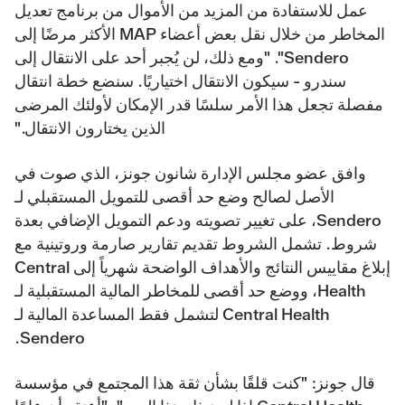
عمل للاستفادة من المزيد من الأموال من برنامج تعديل
المخاطر من خلال نقل بعض أعضاء MAP الأكثر مرضًا إلى
Sendero". "ومع ذلك، لن يُجبر أحد على الانتقال إلى
سندرو - سيكون الانتقال اختياريًا. سنضع خطة انتقال
مفصلة تجعل هذا الأمر سلسًا قدر الإمكان لأولئك المرضى
الذين يختارون الانتقال."
وافق عضو مجلس الإدارة شانون جونز، الذي صوت في
الأصل لصالح وضع حد أقصى للتمويل المستقبلي لـ
Sendero، على تغيير تصويته ودعم التمويل الإضافي بعدة
شروط. تشمل الشروط تقديم تقارير صارمة وروتينية مع
إبلاغ مقاييس النتائج والأهداف الواضحة شهرياً إلى Central
Health، ووضع حد أقصى للمخاطر المالية المستقبلية لـ
Central Health لتشمل فقط المساعدة المالية لـ
Sendero.
قال جونز: "كنت قلقًا بشأن ثقة هذا المجتمع في مؤسسة