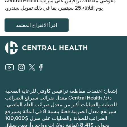
مفوضي مقاطعة ترافيس على ميزانية Central Health
يوم الثلاثاء 25 سبتمبر، بما في ذلك تمويل سندرو.
اقرأ الاقتراح المعتمد
إشعار: اعتمدت مقاطعة ترافيس كاونتي للرعاية الصحية
د/د/ Central Health معدل ضرائب سيرفع الضرائب
للصيانة والعمليات أكثر من معدل ضرائب العام الماضي.
سيرتفع معدل الضريبة فعليًا بنسبة 8 في المائة وسيرفع
الضرائب للصيانة والعمليات على منزل $100,000
بحوالي $8.41 (ثمانية دولارات وواحد وأربعين سنتًا).