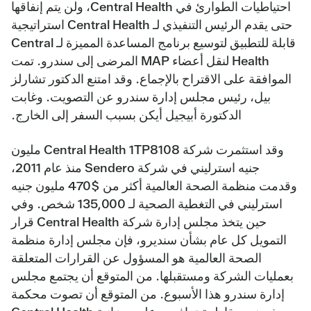
احتياطيات الطوارئ في Central Health، ولن يتم إنفاقها
حتى يقدم الرئيس التنفيذي لـ Central Health استراتيجية
قابلة للتطبيق لتوسيع برنامج المساعدة المميزة لـ Central
Health لنقل أعضاء MAP المرضى إلى سندرو. تمت
الموافقة على الاقتراح بالإجماع. وقد امتنع الدكتور تشارلز
بيل، رئيس مجلس إدارة سندرو عن التصويت. وغابت
الدكتورة أبيجيل أيكن بسبب السفر إلى الخارج.
وقد استثمرت شركة Central Health 1TP8108 مليون
جنيه استرليني في شركة Sendero منذ عام 2011،
وقدمت منظمة الصحة العالمية أكثر من $470 مليون جنيه
استرليني في التغطية الصحية لـ 135,000 شخص. وفي
حين يتخذ مجلس إدارة شركة Central Health قرار
التمويل كل عام بشأن سنديرو، فإن مجلس إدارة منظمة
الصحة العالمية هو المسؤول عن القرارات المتعلقة
بعمليات الشركة ومستقبلها. من المتوقع أن يجتمع مجلس
إدارة سندرو هذا الأسبوع. من المتوقع أن تصوت محكمة