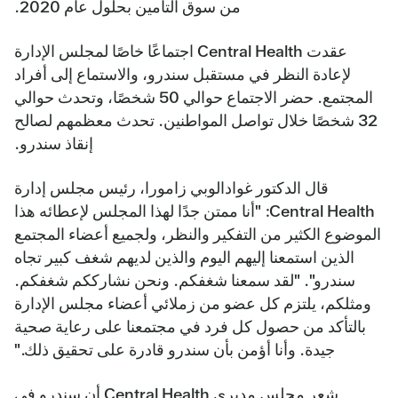
من سوق التأمين بحلول عام 2020.
عقدت Central Health اجتماعًا خاصًا لمجلس الإدارة
لإعادة النظر في مستقبل سندرو، والاستماع إلى أفراد
المجتمع. حضر الاجتماع حوالي 50 شخصًا، وتحدث حوالي
32 شخصًا خلال تواصل المواطنين. تحدث معظمهم لصالح
إنقاذ سندرو.
قال الدكتور غوادالوبي زامورا، رئيس مجلس إدارة
Central Health: "أنا ممتن جدًا لهذا المجلس لإعطائه هذا
الموضوع الكثير من التفكير والنظر، ولجميع أعضاء المجتمع
الذين استمعنا إليهم اليوم والذين لديهم شغف كبير تجاه
سندرو". "لقد سمعنا شغفكم. ونحن نشارككم شغفكم.
ومثلكم، يلتزم كل عضو من زملائي أعضاء مجلس الإدارة
بالتأكد من حصول كل فرد في مجتمعنا على رعاية صحية
جيدة. وأنا أؤمن بأن سندرو قادرة على تحقيق ذلك."
شعر مجلس مديري Central Health أن سندرو في