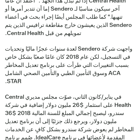
Central Health إذا لم نبذل هذا الجهد". "أعتقد أن عامًا
آخر سيكون مناسبًا لـ Sendero إما أن تتدبر أمرها أو
تنهيها." كما طلب المجلس أيضًا إجراء بحث في أعضاء
Sendero الذين يعيشون خارج مقاطعة ترافيس الذين يتم
تمويلهم من قبل Central Health.
واجهت شركة Sendero لعدة سنوات عجزًا ماليًا وتحديات
في التسجيل، لكن عام 2018 كان عامًا صعبًا بشكل خاص
بسبب التغييرات التي طرأت على برنامج تعديل المخاطر
ACA وسوق التأمين الطبي والتأمين الصحي الشامل
STAR.
في يناير/كانون الثاني، صوّت مجلس مديري Central
Health على استثمار $26 مليون دولار إضافية في شركة
سندرو، ليصبح إجمالي المبلغ للسنة المالية 2018 $36
مليون دولار، ويرجع ذلك جزئيًا إلى أن برنامج تعديل
المخاطر لم يعوض شركة سندرو بشكل كافٍ عن الخدمات
المقدمة لأعضائها في برنامج IdealCare. صُمم برنامج