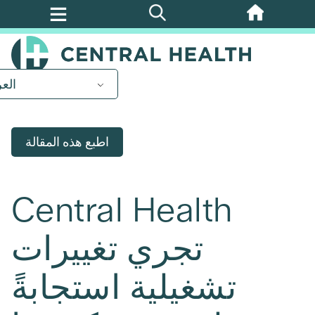
تخطي
إلى
المحتوى
الرئيسي
العر
اطبع هذه المقالة
Central Health
تجري تغييرات
تشغيلية استجابةً