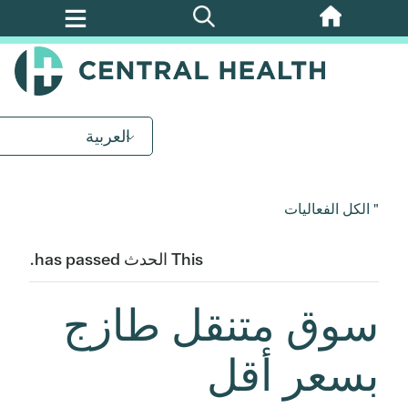
تخطي
إلى
المحتوى
الرئيسي
العربية
" الكل الفعاليات
This الحدث has passed.
سوق متنقل طازج
بسعر أقل