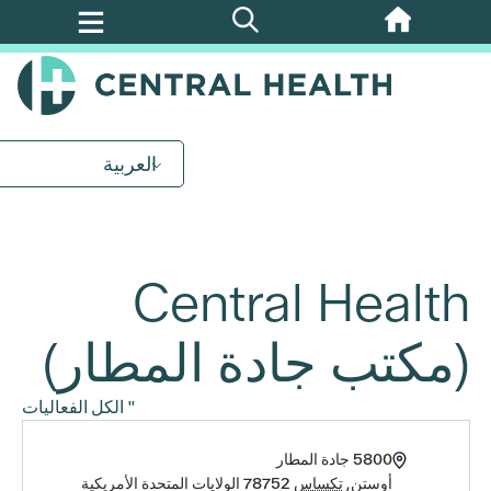
تخطي
إلى
المحتوى
الرئيسي
العربية
Central Health
(مكتب جادة المطار)
" الكل الفعاليات
العنوان
5800 جادة المطار
أوستن
,
تكساس
78752
الولايات المتحدة الأمريكية