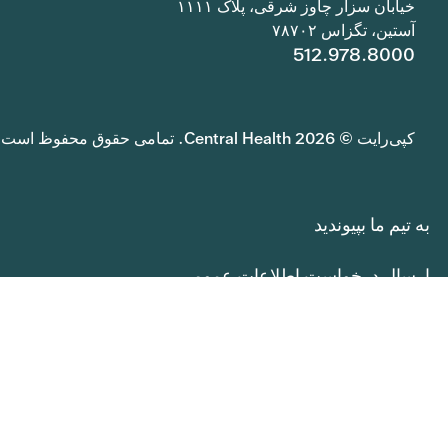
خیابان سزار چاوز شرقی، پلاک ۱۱۱۱
آستین، تگزاس ۷۸۷۰۲
512.978.8000
کپی‌رایت © 2026 Central Health. تمامی حقوق محفوظ است.
به تیم ما بپیوندید
ارسال درخواست اطلاعات عمومی
سیاست حفظ حریم خصوصی
حقوق و مسئولیت‌های بیمار
بازخورد خدمات Central Health