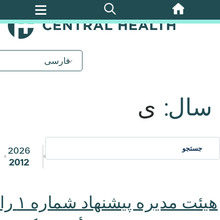
پرش
به
محتوای
اصلی
فارسی
سال:
ی
2026
2012
هیئت مدیره پیشنهاد شماره ۱ را