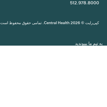
512.978.8000
کپی‌رایت © 2026 Central Health. تمامی حقوق محفوظ است.
به تیم ما بپیوندید
ارسال درخواست اطلاعات عمومی
سیاست حفظ حریم خصوصی
حقوق و مسئولیت‌های بیمار
بازخورد خدمات Central Health
فرصت‌های آموزشی