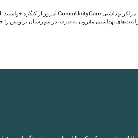
(آستین) - کارکنان، بیماران و اعضای هیئت مدیره مراکز بهداشتی CommUnityCare 
راقبت‌های بهداشتی مقرون به صرفه در شهرستان تراویس را حفظ