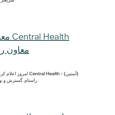
ealth
معاون رئ
(آستین) - al Health
راستای گسترش و بهبو