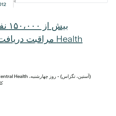
012
کا