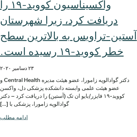
واکسیناسیون کووید-۱۹ را
دریافت کرد، زیرا شهرستان
آستین-تراویس به بالاترین سطح
خطر کووید-۱۹ رسیده است.
۲۳ دسامبر ۲۰۲۰
دکتر گوادالوپه زامورا، عضو هیئت مدیره Central Health و
عضو هیئت علمی وابسته دانشکده پزشکی دل، واکسن
کووید-۱۹ فایزر/بایو ان تک (آستین) را دریافت کرد – دکتر
گوادالوپه زامورا، پزشکی با […]
ادامه مطلب