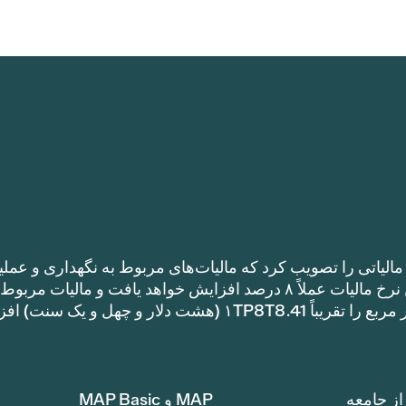
الیاتی را تصویب کرد که مالیات‌های مربوط به نگهداری و عملی
را نسبت به نرخ مالیات سال گذشته افزایش می‌دهد. این نرخ مالیات عملاً ۸ درصد افزایش خواهد یافت و مالیات مر
نگهداری و عملیات یک خانه با متراژ ۱TP8T100,000 متر مربع را تقریباً ۱TP8T8.41 (هشت دلار و چهل و ی
ز جامعه
MAP و MAP Basic