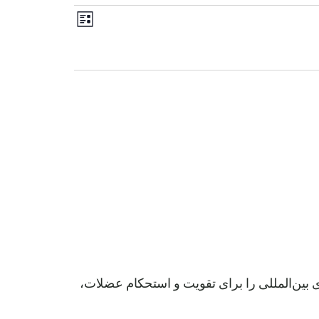
رویداد
ناوبری
فهرست
Views
نماها
Navigation
های بین‌المللی را برای تقویت و استحکام عضلات،