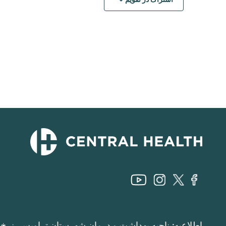
اطلاعیه: ناحیه بهداشت و درمان شهرستان تراویس، نرخ م