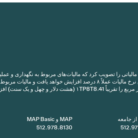
الیاتی را تصویب کرد که مالیات‌های مربوط به نگهداری و عملی
را نسبت به نرخ مالیات سال گذشته افزایش می‌دهد. این نرخ مالیات عملاً ۸ درصد افزایش خواهد یافت و مالیات مر
نگهداری و عملیات یک خانه با متراژ ۱TP8T100,000 متر مربع را تقریباً ۱TP8T8.41 (هشت دلار و چهل و ی
ز جامعه
MAP و MAP Basic
512.978.8130
512.9