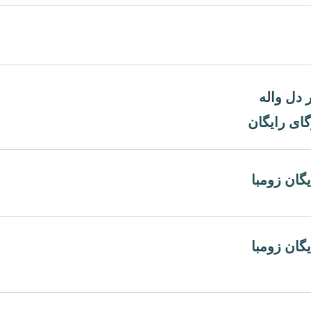
ر دل واله
گای رایگان
گان زومبا
گان زومبا